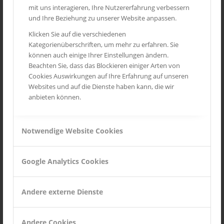
94103, USA.
mit uns interagieren, Ihre Nutzererfahrung verbessern
Durch das Benutzen von Twitter und der Funktion „Re-Tweet“
und Ihre Beziehung zu unserer Website anpassen.
werden die von Ihnen besuchten Websites mit Ihrem Twitter-
Klicken Sie auf die verschiedenen
Account verknüpft und anderen Nutzern bekannt gegeben.
Kategorienüberschriften, um mehr zu erfahren. Sie
Dabei werden auch Daten an Twitter übertragen. Wir weisen
können auch einige Ihrer Einstellungen ändern.
darauf hin, dass wir als Anbieter der Seiten keine Kenntnis vom
Beachten Sie, dass das Blockieren einiger Arten von
Inhalt der Übermittelten Daten sowie deren Nutzung durch
Cookies Auswirkungen auf Ihre Erfahrung auf unseren
Twitter erhalten. Weitere Informationen hierzu finden Sie in der
Websites und auf die Dienste haben kann, die wir
Datenschutzerklärung von Twitter
anbieten können.
unter
https://twitter.com/privacy
. Ihre
Datenschutzeinstellungen bei Twitter können Sie in den Konto-
Einstellungen
unter:
https://twitter.com/account/settings
ändern.
Notwendige Website Cookies
Google+
Unsere Seiten nutzen Funktionen von Google+. Anbieter ist die
Google Analytics Cookies
Google Inc., 1600 Amphitheatre Parkway Mountain View, CA
94043, USA.
Andere externe Dienste
Erfassung und Weitergabe von Informationen: Mithilfe der
Google+-Schaltfläche können Sie Informationen weltweit
veröffentlichen. Über die Google+-Schaltfläche erhalten Sie und
Andere Cookies