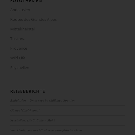
FOTOTHEMEN
Andalusien
Routes des Grandes Alpes
Mittelrheintal
Toskana
Provence
Wild Life
Seychellen
REISEBERICHTE
Andalusien – Unterwegs im südlichen Spanien
Oberes Mittelrheintal
Seychellen: Die Strände – Mahé
Vom Genfer See ans Mittelmeer- Französische Alpen