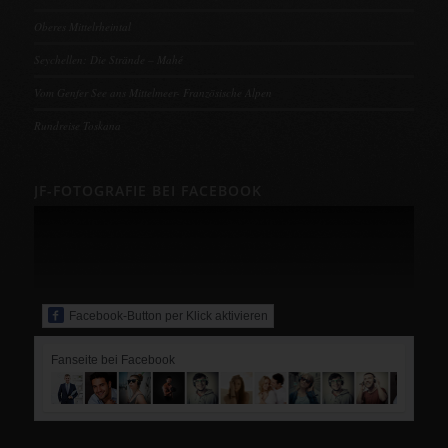
Oberes Mittelrheintal
Seychellen: Die Strände – Mahé
Vom Genfer See ans Mittelmeer- Französische Alpen
Rundreise Toskana
JF-FOTOGRAFIE BEI FACEBOOK
Facebook-Button per Klick aktivieren
Fanseite bei Facebook