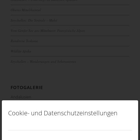
Oberes Mittelrheintal
Seychellen: Die Strände – Mahé
Vom Genfer See ans Mittelmeer- Französische Alpen
Rundreise Toskana
Wildlife Afrika
Seychellen – Wanderungen und Sehenswertes
FOTOGALERIE
Andalusien
Routes des Grandes Alpes
Cookie- und Datenschutzeinstellungen
Mittelrheintal
Toskana
Provence