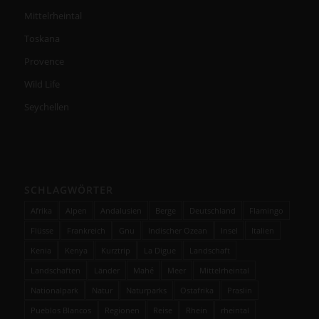
Mittelrheintal
Toskana
Provence
Wild Life
Seychellen
SCHLAGWÖRTER
Afrika
Alpen
Andalusien
Berge
Deutschland
Flamingo
Flüsse
Frankreich
Gnu
Indischer Ozean
Insel
Italien
Kenia
Kenya
Kurztrip
La Digue
Landschaft
Landschaften
Länder
Mahé
Meer
Mittelrheintal
Nationalpark
Natur
Naturparks
Ostafrika
Praslin
Pueblos Blancos
Regionen
Reise
Rhein
rheintal