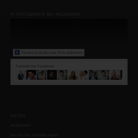
JF-FOTOGRAFIE BEI FACEBOOK
Facebook-Button per Klick aktivieren
Fanseite bei Facebook
FOTOS
Andalusien
Routes des Grandes Alpes