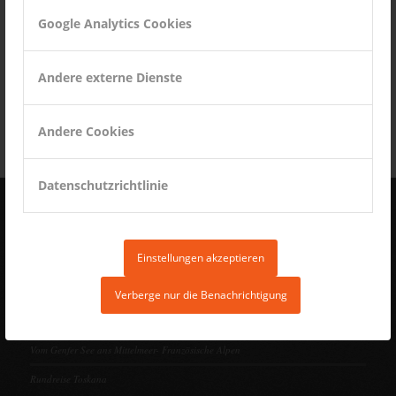
Google Analytics Cookies
Andere externe Dienste
Instagram
Andere Cookies
Datenschutzrichtlinie
REISEBERICHTE
Einstellungen akzeptieren
Andalusien – Unterwegs im südlichen Spanien
Oberes Mittelrheintal
Verberge nur die Benachrichtigung
Seychellen: Die Strände – Mahé
Vom Genfer See ans Mittelmeer- Französische Alpen
Rundreise Toskana