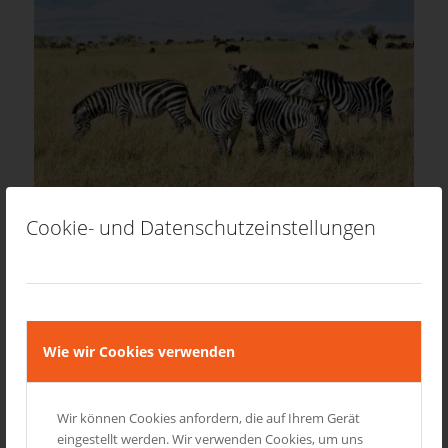
Cookie- und Datenschutzeinstellungen
WILDLIFE AFRIKA
REISEN UND TOUREN
Zu den beeindruckenden Erlebnissen zählen für mich die
Begegnung mit unzähligen Flamingos im Rift Valley. Zu den
Wie wir Cookies verwenden
großen Schauspielen der Natur gehört auch die Migration der
Gnus. Auf Safari in Kenia […]
Wir können Cookies anfordern, die auf Ihrem Gerät
1. April 2016
eingestellt werden. Wir verwenden Cookies, um uns