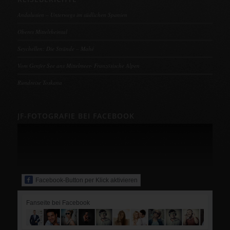
Andalusien – Unterwegs im südlichen Spanien
Oberes Mittelrheintal
Seychellen: Die Strände – Mahé
Vom Genfer See ans Mittelmeer- Französische Alpen
Rundreise Toskana
JF-FOTOGRAFIE BEI FACEBOOK
Facebook-Button per Klick aktivieren
Fanseite bei Facebook