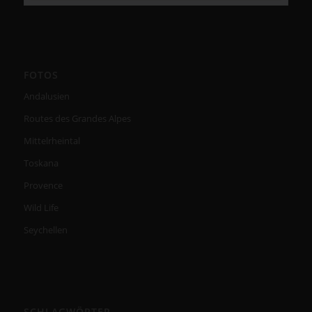
FOTOS
Andalusien
Routes des Grandes Alpes
Mittelrheintal
Toskana
Provence
Wild Life
Seychellen
SCHLAGWÖRTER