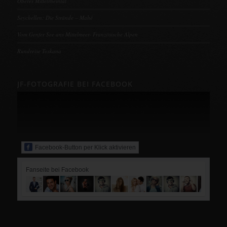
Oberes Mittelrheintal
Seychellen: Die Strände – Mahé
Vom Genfer See ans Mittelmeer- Französische Alpen
Rundreise Toskana
JF-FOTOGRAFIE BEI FACEBOOK
Facebook-Button per Klick aktivieren
Fanseite bei Facebook