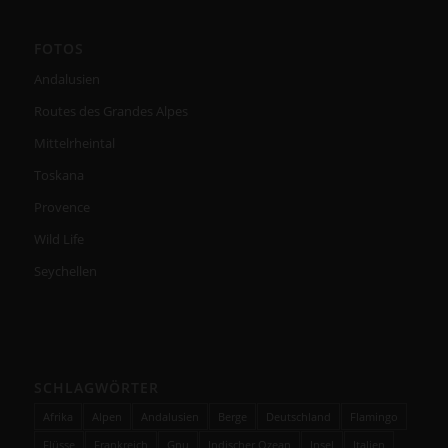
FOTOS
Andalusien
Routes des Grandes Alpes
Mittelrheintal
Toskana
Provence
Wild Life
Seychellen
SCHLAGWÖRTER
Afrika
Alpen
Andalusien
Berge
Deutschland
Flamingo
Flüsse
Frankreich
Gnu
Indischer Ozean
Insel
Italien