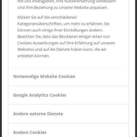
mit uns interagieren, Ihre Nutzererfahrung verbessern
Routes des Grandes Alpes
und Ihre Beziehung zu unserer Website anpassen.
Mittelrheintal
Klicken Sie auf die verschiedenen
Kategorienüberschriften, um mehr zu erfahren. Sie
Toskana
können auch einige Ihrer Einstellungen ändern.
Provence
Beachten Sie, dass das Blockieren einiger Arten von
Cookies Auswirkungen auf Ihre Erfahrung auf unseren
Wild Life
Websites und auf die Dienste haben kann, die wir
Seychellen
anbieten können.
Notwendige Website Cookies
INSTAGRAM
Google Analytics Cookies
Andere externe Dienste
Andere Cookies