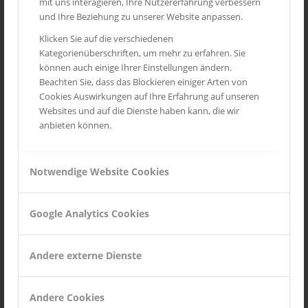
mit uns interagieren, Ihre Nutzererfahrung verbessern
Routes des Grandes Alpes
und Ihre Beziehung zu unserer Website anpassen.
Mittelrheintal
Klicken Sie auf die verschiedenen
Kategorienüberschriften, um mehr zu erfahren. Sie
Toskana
können auch einige Ihrer Einstellungen ändern.
Provence
Beachten Sie, dass das Blockieren einiger Arten von
Cookies Auswirkungen auf Ihre Erfahrung auf unseren
Wild Life
Websites und auf die Dienste haben kann, die wir
Seychellen
anbieten können.
Notwendige Website Cookies
INSTAGRAM
Google Analytics Cookies
Andere externe Dienste
Andere Cookies