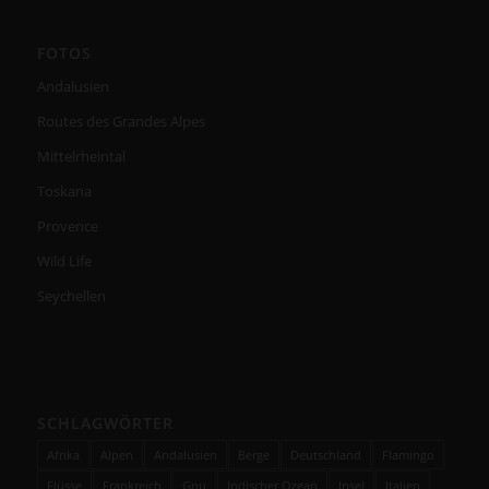
FOTOS
Andalusien
Routes des Grandes Alpes
Mittelrheintal
Toskana
Provence
Wild Life
Seychellen
SCHLAGWÖRTER
Afrika
Alpen
Andalusien
Berge
Deutschland
Flamingo
Flüsse
Frankreich
Gnu
Indischer Ozean
Insel
Italien