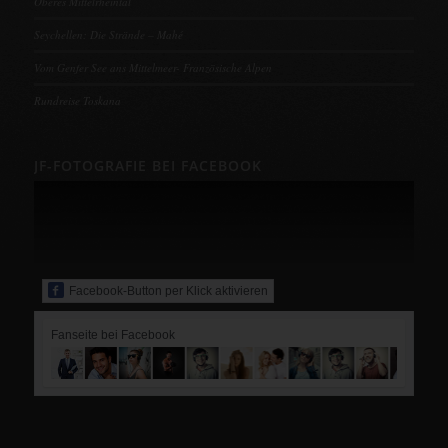
Oberes Mittelrheintal
Seychellen: Die Strände – Mahé
Vom Genfer See ans Mittelmeer- Französische Alpen
Rundreise Toskana
JF-FOTOGRAFIE BEI FACEBOOK
Facebook-Button per Klick aktivieren
Fanseite bei Facebook