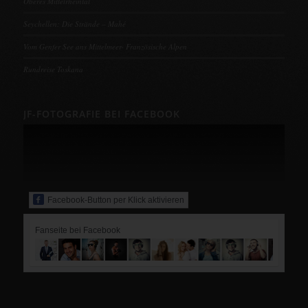
Oberes Mittelrheintal
Seychellen: Die Strände – Mahé
Vom Genfer See ans Mittelmeer- Französische Alpen
Rundreise Toskana
JF-FOTOGRAFIE BEI FACEBOOK
Facebook-Button per Klick aktivieren
Fanseite bei Facebook