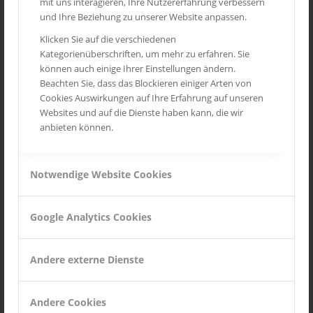
mit uns interagieren, Ihre Nutzererfahrung verbessern
Routes des Grandes Alpes
und Ihre Beziehung zu unserer Website anpassen.
Mittelrheintal
Klicken Sie auf die verschiedenen
Kategorienüberschriften, um mehr zu erfahren. Sie
Toskana
können auch einige Ihrer Einstellungen ändern.
Provence
Beachten Sie, dass das Blockieren einiger Arten von
Cookies Auswirkungen auf Ihre Erfahrung auf unseren
Wild Life
Websites und auf die Dienste haben kann, die wir
Seychellen
anbieten können.
Notwendige Website Cookies
INSTAGRAM
Google Analytics Cookies
Andere externe Dienste
Andere Cookies