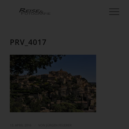
PRV_4017
/
13. APRIL 2016
VON
JÜRGEN FEUERER