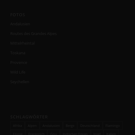
FOTOS
Andalusien
Routes des Grandes Alpes
Mittelrheintal
Toskana
Provence
Wild Life
Seychellen
SCHLAGWÖRTER
Afrika
Alpen
Andalusien
Berge
Deutschland
Flamingo
Flüsse
Frankreich
Gnu
Indischer Ozean
Insel
Italien