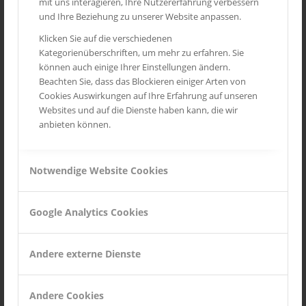
mit uns interagieren, Ihre Nutzererfahrung verbessern
Routes des Grandes Alpes
und Ihre Beziehung zu unserer Website anpassen.
Mittelrheintal
Klicken Sie auf die verschiedenen
Kategorienüberschriften, um mehr zu erfahren. Sie
Toskana
können auch einige Ihrer Einstellungen ändern.
Provence
Beachten Sie, dass das Blockieren einiger Arten von
Cookies Auswirkungen auf Ihre Erfahrung auf unseren
Wild Life
Websites und auf die Dienste haben kann, die wir
Seychellen
anbieten können.
Notwendige Website Cookies
INSTAGRAM
Google Analytics Cookies
Andere externe Dienste
Andere Cookies