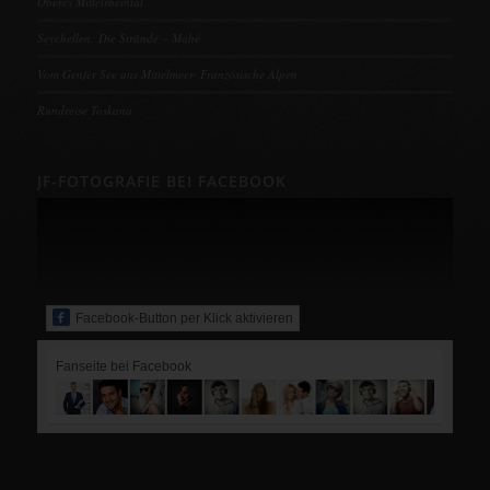
Oberes Mittelrheintal
Seychellen: Die Strände – Mahé
Vom Genfer See ans Mittelmeer- Französische Alpen
Rundreise Toskana
JF-FOTOGRAFIE BEI FACEBOOK
Facebook-Button per Klick aktivieren
Fanseite bei Facebook