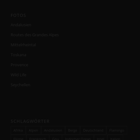
FOTOS
Andalusien
Routes des Grandes Alpes
Mittelrheintal
Toskana
Provence
Wild Life
Seychellen
SCHLAGWÖRTER
Afrika
Alpen
Andalusien
Berge
Deutschland
Flamingo
Flüsse
Frankreich
Gnu
Indischer Ozean
Insel
Italien