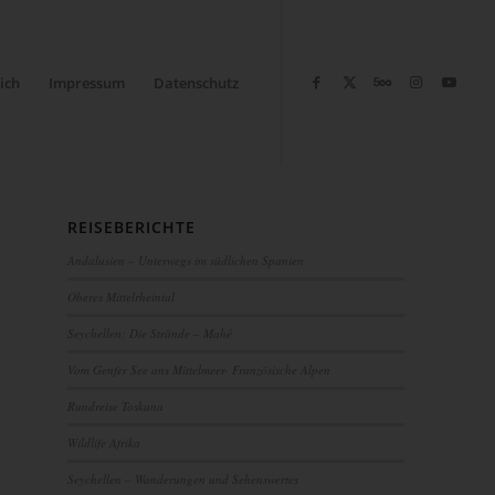
ich
Impressum
Datenschutz
REISEBERICHTE
Andalusien – Unterwegs im südlichen Spanien
Oberes Mittelrheintal
Seychellen: Die Strände – Mahé
Vom Genfer See ans Mittelmeer- Französische Alpen
Rundreise Toskana
Wildlife Afrika
Seychellen – Wanderungen und Sehenswertes