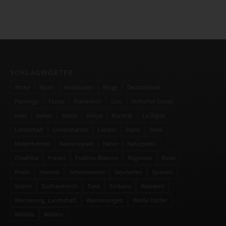
SCHLAGWÖRTER
Afrika
Alpen
Andalusien
Berge
Deutschland
Flamingo
Flüsse
Frankreich
Gnu
Indischer Ozean
Insel
Italien
Kenia
Kenya
Kurztrip
La Digue
Landschaft
Landschaften
Länder
Mahé
Meer
Mittelrheintal
Nationalpark
Natur
Naturparks
Ostafrika
Praslin
Pueblos Blancos
Regionen
Reise
Rhein
rheintal
Sehenswertes
Seychellen
Spanien
Strand
Südfrankreich
Tiere
Toskana
Wandern
Wanderung. Landschaft
Wanderungen
Weiße Dörfer
Wildlife
Wildnis