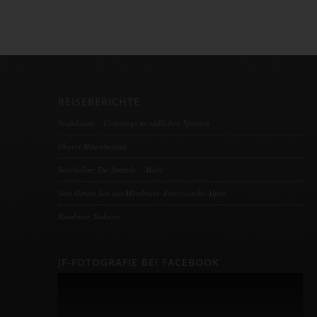
REISEBERICHTE
Andalusien – Unterwegs im südlichen Spanien
Oberes Mittelrheintal
Seychellen: Die Strände – Mahé
Vom Genfer See ans Mittelmeer- Französische Alpen
Rundreise Toskana
JF-FOTOGRAFIE BEI FACEBOOK