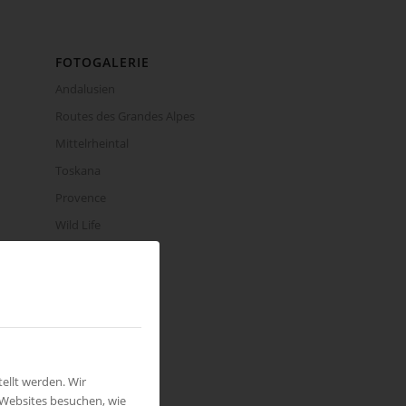
FOTOGALERIE
Andalusien
Routes des Grandes Alpes
Mittelrheintal
Toskana
Provence
Wild Life
Seychellen
INSTAGRAM
ellt werden. Wir
 Websites besuchen, wie