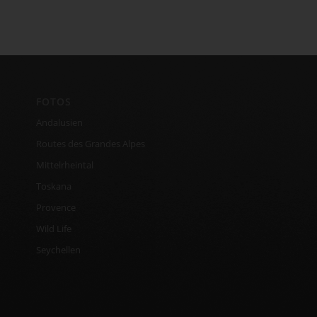
FOTOS
Andalusien
Routes des Grandes Alpes
Mittelrheintal
Toskana
Provence
Wild Life
Seychellen