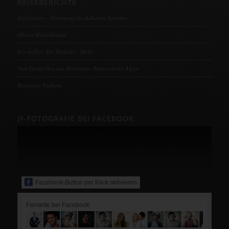
REISEBERICHTE
Andalusien – Unterwegs im südlichen Spanien
Oberes Mittelrheintal
Seychellen: Die Strände – Mahé
Vom Genfer See ans Mittelmeer- Französische Alpen
Rundreise Toskana
JF-FOTOGRAFIE BEI FACEBOOK
Facebook-Button per Klick aktivieren
Fanseite bei Facebook