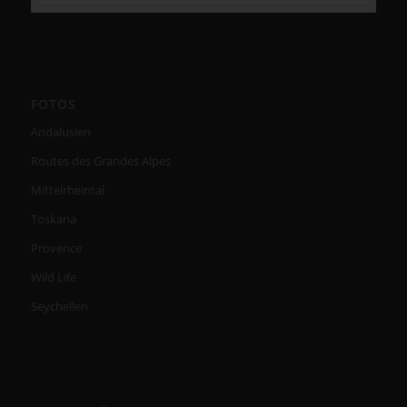
FOTOS
Andalusien
Routes des Grandes Alpes
Mittelrheintal
Toskana
Provence
Wild Life
Seychellen