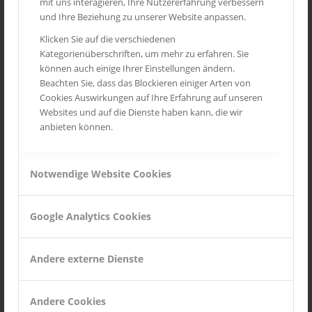
mit uns interagieren, Ihre Nutzererfahrung verbessern
Routes des Grandes Alpes
und Ihre Beziehung zu unserer Website anpassen.
Mittelrheintal
Klicken Sie auf die verschiedenen
Kategorienüberschriften, um mehr zu erfahren. Sie
Toskana
können auch einige Ihrer Einstellungen ändern.
Provence
Beachten Sie, dass das Blockieren einiger Arten von
Cookies Auswirkungen auf Ihre Erfahrung auf unseren
Wild Life
Websites und auf die Dienste haben kann, die wir
Seychellen
anbieten können.
Notwendige Website Cookies
INSTAGRAM
Google Analytics Cookies
Andere externe Dienste
Andere Cookies