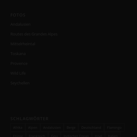
FOTOS
Andalusien
Routes des Grandes Alpes
Mittelrheintal
Toskana
Provence
Wild Life
Seychellen
SCHLAGWÖRTER
Afrika
Alpen
Andalusien
Berge
Deutschland
Flamingo
Flüsse
Frankreich
Gnu
Indischer Ozean
Insel
Italien