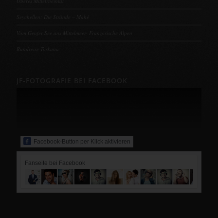
Oberes Mittelrheintal
Seychellen: Die Strände – Mahé
Vom Genfer See ans Mittelmeer- Französische Alpen
Rundreise Toskana
JF-FOTOGRAFIE BEI FACEBOOK
Facebook-Button per Klick aktivieren
Fanseite bei Facebook