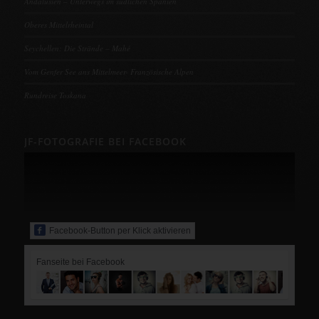
Andalusien – Unterwegs im südlichen Spanien
Oberes Mittelrheintal
Seychellen: Die Strände – Mahé
Vom Genfer See ans Mittelmeer- Französische Alpen
Rundreise Toskana
JF-FOTOGRAFIE BEI FACEBOOK
Facebook-Button per Klick aktivieren
Fanseite bei Facebook