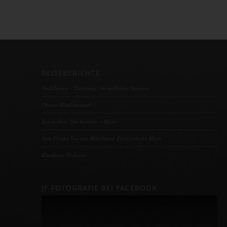
REISEBERICHTE
Andalusien – Unterwegs im südlichen Spanien
Oberes Mittelrheintal
Seychellen: Die Strände – Mahé
Vom Genfer See ans Mittelmeer- Französische Alpen
Rundreise Toskana
JF-FOTOGRAFIE BEI FACEBOOK