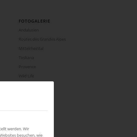
FOTOGALERIE
Andalusien
Routes des Grandes Alpes
Mittelrheintal
Toskana
Provence
Wild Life
Seychellen
INSTAGRAM
ellt werden. Wir
 Websites besuchen, wie