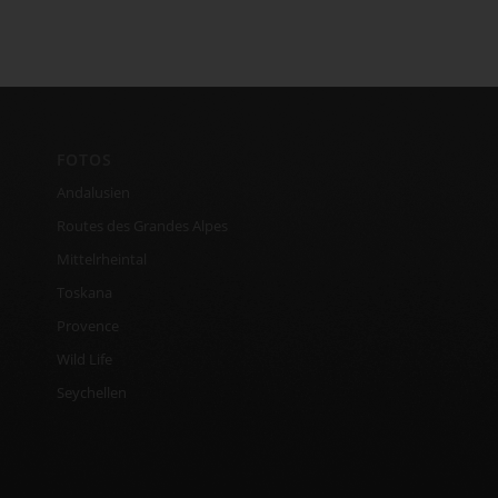
FOTOS
Andalusien
Routes des Grandes Alpes
Mittelrheintal
Toskana
Provence
Wild Life
Seychellen