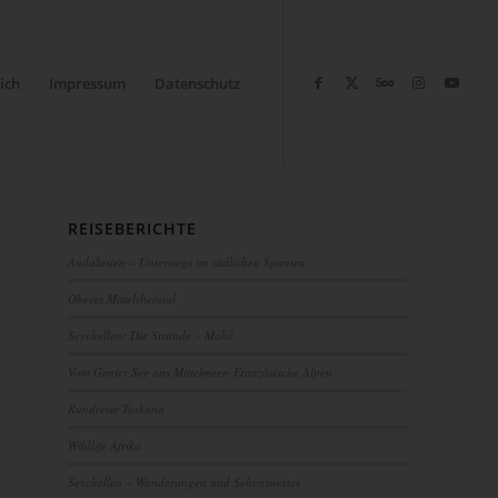
ich
Impressum
Datenschutz
REISEBERICHTE
Andalusien – Unterwegs im südlichen Spanien
Oberes Mittelrheintal
Seychellen: Die Strände – Mahé
Vom Genfer See ans Mittelmeer- Französische Alpen
Rundreise Toskana
Wildlife Afrika
Seychellen – Wanderungen und Sehenswertes