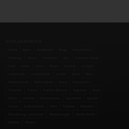
SCHLAGWÖRTER
Afrika
Alpen
Andalusien
Berge
Deutschland
Flamingo
Flüsse
Frankreich
Gnu
Indischer Ozean
Insel
Italien
Kenia
Kenya
Kurztrip
La Digue
Landschaft
Landschaften
Länder
Mahé
Meer
Mittelrheintal
Nationalpark
Natur
Naturparks
Ostafrika
Praslin
Pueblos Blancos
Regionen
Reise
Rhein
rheintal
Sehenswertes
Seychellen
Spanien
Strand
Südfrankreich
Tiere
Toskana
Wandern
Wanderung. Landschaft
Wanderungen
Weiße Dörfer
Wildlife
Wildnis