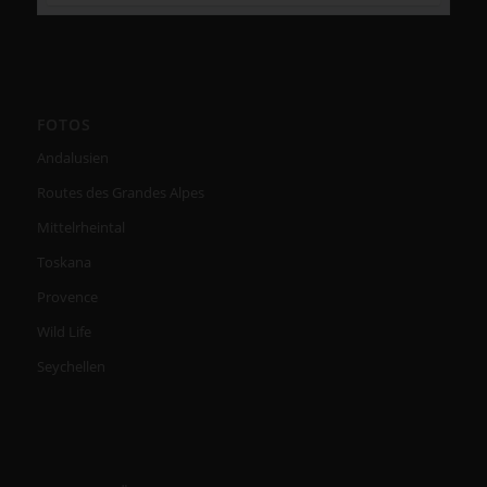
FOTOS
Andalusien
Routes des Grandes Alpes
Mittelrheintal
Toskana
Provence
Wild Life
Seychellen