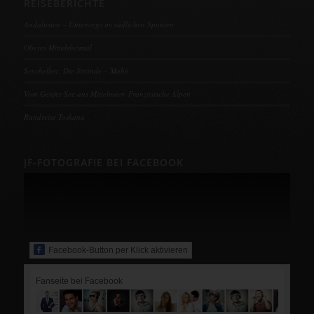
REISEBERICHTE
Andalusien – Unterwegs im südlichen Spanien
Oberes Mittelrheintal
Seychellen: Die Strände – Mahé
Vom Genfer See ans Mittelmeer- Französische Alpen
Rundreise Toskana
JF-FOTOGRAFIE BEI FACEBOOK
Facebook-Button per Klick aktivieren
Fanseite bei Facebook