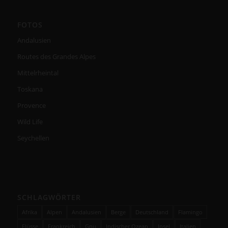
FOTOS
Andalusien
Routes des Grandes Alpes
Mittelrheintal
Toskana
Provence
Wild Life
Seychellen
SCHLAGWÖRTER
Afrika
Alpen
Andalusien
Berge
Deutschland
Flamingo
Flüsse
Frankreich
Gnu
Indischer Ozean
Insel
Italien