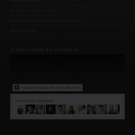
Oberes Mittelrheintal
Seychellen: Die Strände – Mahé
Vom Genfer See ans Mittelmeer- Französische Alpen
Rundreise Toskana
JF-FOTOGRAFIE BEI FACEBOOK
Facebook-Button per Klick aktivieren
Fanseite bei Facebook