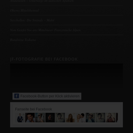
Andalusien – Unterwegs im südlichen Spanien
Oberes Mittelrheintal
Seychellen: Die Strände – Mahé
Vom Genfer See ans Mittelmeer- Französische Alpen
Rundreise Toskana
JF-FOTOGRAFIE BEI FACEBOOK
Facebook-Button per Klick aktivieren
Fanseite bei Facebook