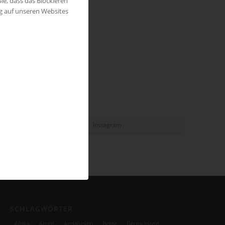
ie, dass das Blockieren
ng auf unseren Websites
Instagram
SCHLAGWÖRTER
Afrika
Alpen
Andalusien
Berge
Deutschland