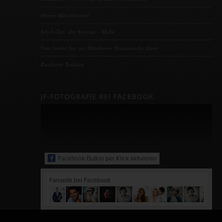
Oberes Mittelrheintal
Seychellen: Die Strände – Mahé
Vom Genfer See ans Mittelmeer- Französische Alpen
Rundreise Toskana
JF-FOTOGRAFIE BEI FACEBOOK
Facebook-Button per Klick aktivieren
Fanseite bei Facebook