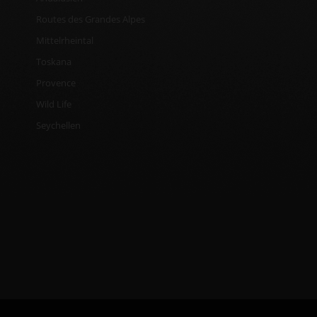
Routes des Grandes Alpes
Mittelrheintal
Toskana
Provence
Wild Life
Seychellen