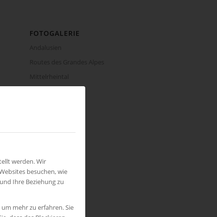
FOTOGALERIE
Andalusien
Routes des Grandes Alpes
Mittelrheintal
Toskana
Provence
Wild Life
Seychellen
ellt werden. Wir
 Websites besuchen, wie
INSTAGRAM
 und Ihre Beziehung zu
, um mehr zu erfahren. Sie