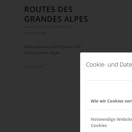
ROUTES DES
GRANDES ALPES
ALPEN
,
FOTOGRAFIE
,
FRANKREICH
,
LANDSCHAFTEN
Nationalparks und Regionen der
Französischen Alpen
Cookie- und Date
9. April 2016
Wie wir Cookies ve
Notwendige Websit
Cookies