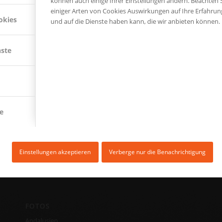
können auch einige Ihrer Einstellungen ändern. Beachten S
einiger Arten von Cookies Auswirkungen auf Ihre Erfahru
okies
und auf die Dienste haben kann, die wir anbieten können.
nste
e
Einstellungen akzeptieren
Verberge nur die Benachrichtigung
FOTOS
Andalusien