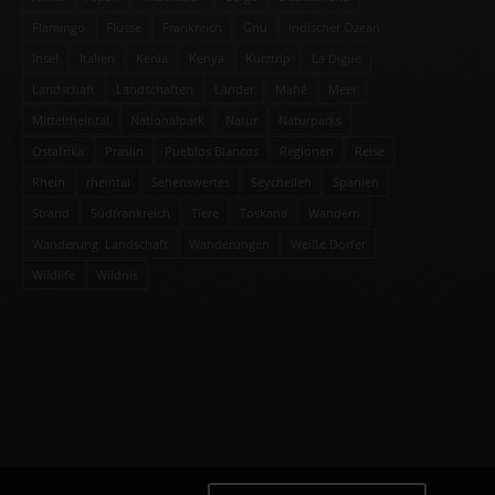
Flamingo
Flüsse
Frankreich
Gnu
Indischer Ozean
Insel
Italien
Kenia
Kenya
Kurztrip
La Digue
Landschaft
Landschaften
Länder
Mahé
Meer
Mittelrheintal
Nationalpark
Natur
Naturparks
Ostafrika
Praslin
Pueblos Blancos
Regionen
Reise
Rhein
rheintal
Sehenswertes
Seychellen
Spanien
Strand
Südfrankreich
Tiere
Toskana
Wandern
Wanderung. Landschaft
Wanderungen
Weiße Dörfer
Wildlife
Wildnis