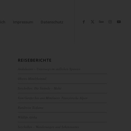
ich
Impressum
Datenschutz
REISEBERICHTE
Andalusien – Unterwegs im südlichen Spanien
Oberes Mittelrheintal
Seychellen: Die Strände – Mahé
Vom Genfer See ans Mittelmeer- Französische Alpen
Rundreise Toskana
Wildlife Afrika
Seychellen – Wanderungen und Sehenswertes